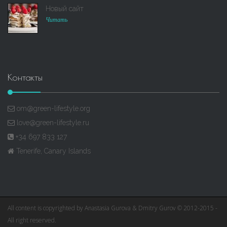
Новый сайт
Читать
Контакты
om@green-lifestyle.org
love@green-lifestyle.ru
+34 697 833 127
Tenerife, Canary Islands
All content is copyrighted by Anastasia Gurova & Dmitry Gurov © 2012-2015 -
All right reserved.