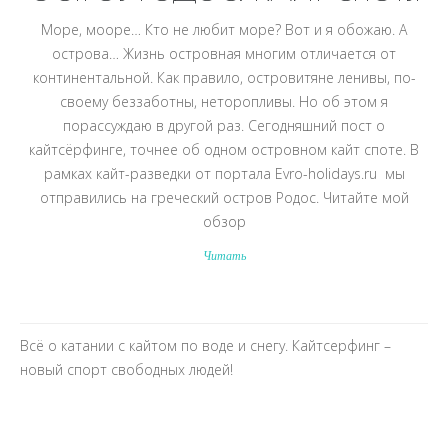
Море, мооре… Кто не любит море? Вот и я обожаю. А
острова… Жизнь островная многим отличается от
континентальной. Как правило, островитяне ленивы, по-
своему беззаботны, неторопливы. Но об этом я
порассуждаю в другой раз. Сегодняшний пост о
кайтсёрфинге, точнее об одном островном кайт споте. В
рамках кайт-разведки от портала Evro-holidays.ru мы
отправились на греческий остров Родос. Читайте мой
обзор
Читать
Всё о катании с кайтом по воде и снегу. Кайтсерфинг –
новый спорт свободных людей!