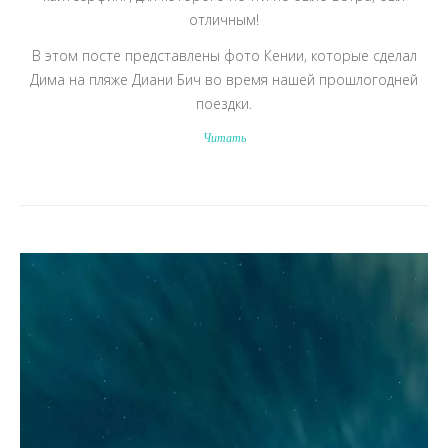
отличным!
В этом посте представлены фото Кении, которые сделал
Дима на пляже Диани Бич во время нашей прошлогодней
поездки.
Читать