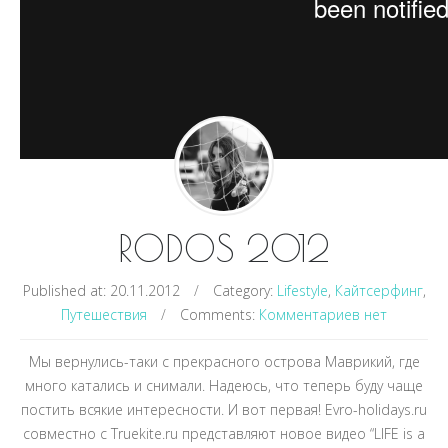
RODOS 2012
Published at:
20.11.2012
/
Category:
Lifestyle
,
Кайтсерфинг
,
Путешествия
/
Comments:
Комментариев нет
Мы вернулись-таки с прекрасного острова Маврикий, где
много катались и снимали. Надеюсь, что теперь буду чаще
постить всякие интересности. И вот первая! Evro-holidays.ru
совместно с Truekite.ru представляют новое видео “LIFE is a