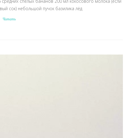
6 средних спелых бананов 200 мл кокосового молока (если
вый сок) небольшой пучок базилика лёд
Читать