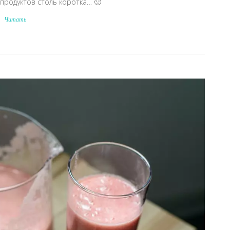
продуктов столь коротка… 🙁
Читать