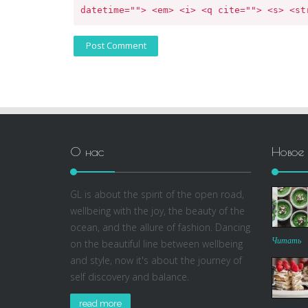
О нас
Новое
GL is about the spirit of the open road,
wellbeing with the joy, the beauty of the
ocean, and the allure of fashion. Dancing
Читать
on the beautiful line between wellbeing
and style, now it's about the journey of
self discovery and balance.
read more