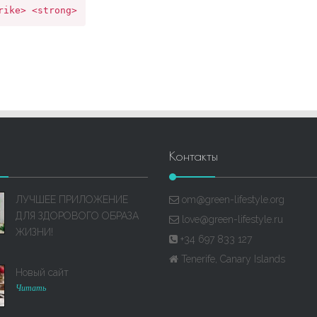
datetime=""> <em> <i> <q cite=""> <s> <strike> <strong> 
Контакты
ЛУЧШЕЕ ПРИЛОЖЕНИЕ
om@green-lifestyle.org
ДЛЯ ЗДОРОВОГО ОБРАЗА
love@green-lifestyle.ru
ЖИЗНИ!
+34 697 833 127
Tenerife, Canary Islands
Новый сайт
Читать