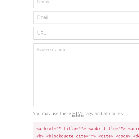
You may use these
HTML
tags and attributes:
<a href="" title=""> <abbr title=""> <acro
<b> <blockquote cite=""> <cite> <code> <de