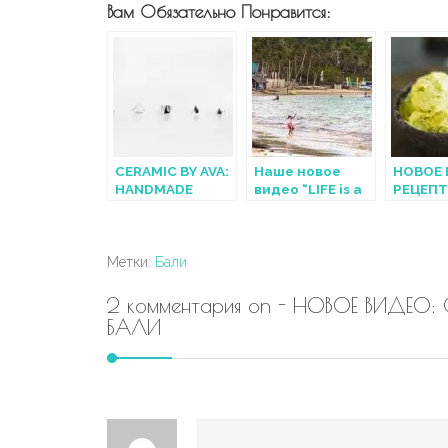
Вам Обязательно Понравится:
CERAMIC BY AVA:
Наше новое
НОВОЕ 
HANDMADE
видео “LIFE is a
РЕЦЕПТ
УКРАШЕНИЯ С
TRAVEL.
МОРОЖ
БАЛИ
Boracay”
КУРКУ
Метки:
Бали
2 комментария on - НОВОЕ ВИДЕО
БАЛИ