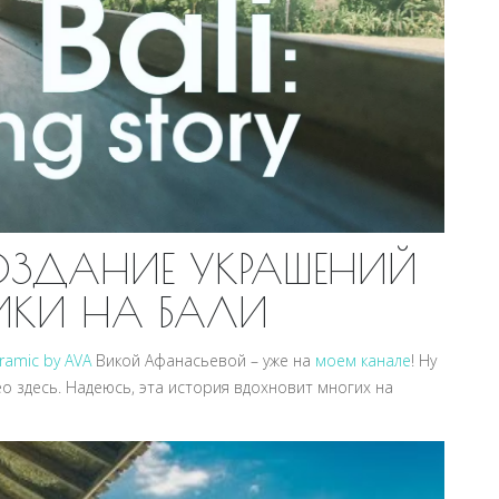
ОЗДАНИЕ УКРАШЕНИЙ
ИКИ НА БАЛИ
ramic by AVA
Викой Афанасьевой – уже на
моем канале
! Ну
ео здесь. Надеюсь, эта история вдохновит многих на