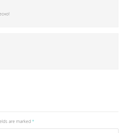
есно!
fields are marked
*